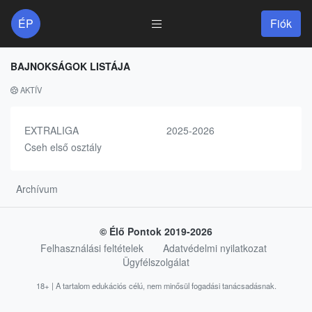
ÉP
Fiók
BAJNOKSÁGOK LISTÁJA
AKTÍV
EXTRALIGA
2025-2026
Cseh első osztály
Archívum
© Élő Pontok 2019-2026
Felhasználási feltételek
Adatvédelmi nyilatkozat
Ügyfélszolgálat
18+ | A tartalom edukációs célú, nem minősül fogadási tanácsadásnak.