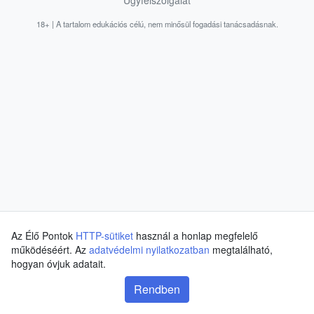
Ügyfélszolgálat
18+ | A tartalom edukációs célú, nem minősül fogadási tanácsadásnak.
Az Élő Pontok
HTTP-sütiket
használ a honlap megfelelő
működéséért. Az
adatvédelmi nyilatkozatban
megtalálható,
hogyan óvjuk adatait.
Rendben